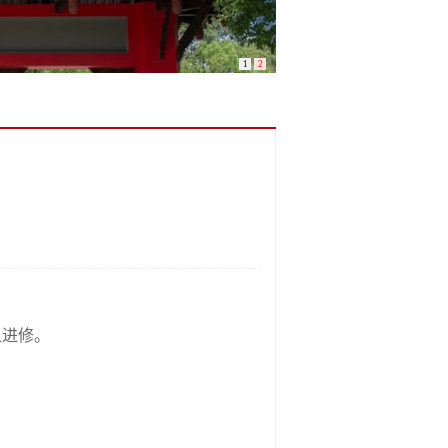
1
2
组进修。