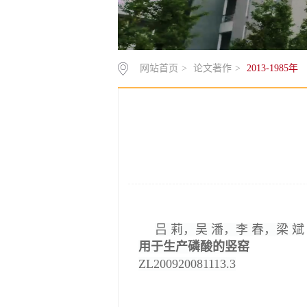
网站首页
>
论文著作
>
2013-1985年
吕 莉，吴 潘，李 春，梁 斌
用于生产磷酸的竖窑
ZL200920081113.3