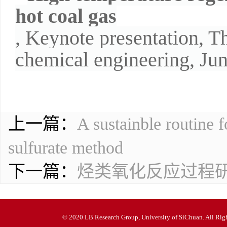
hot coal gas
, Keynote presentation,
Th
chemical engineering
, Ju
上一篇：
A sustainble routine 
sulfurate method
下一篇：
烃类氧化反应过程
© 2020 LB Research Group, University of SiChuan. All Righ