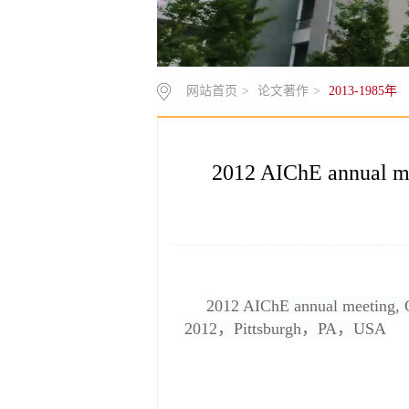
网站首页
>
论文著作
>
2013-1985年
2012 AIChE annual mee
2012 AIChE annual meeting
,
2012，Pittsburgh，PA，USA