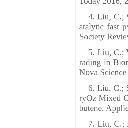
Today 2016, 2
4. Liu, C.;
atalytic fast 
Society Revie
5. Liu, C.;
rading in Bio
Nova Science 
6. Liu, C.;
ryOz Mixed Ox
butene. Applie
7. Liu, C.;