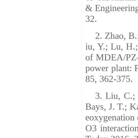
& Engineering
32.
2. Zhao, B.;
iu, Y.; Lu, H.
of MDEA/PZ-b
power plant: 
85, 362-375.
3. Liu, C.;
Bays, J. T.; 
eoxygenation
O3 interactio