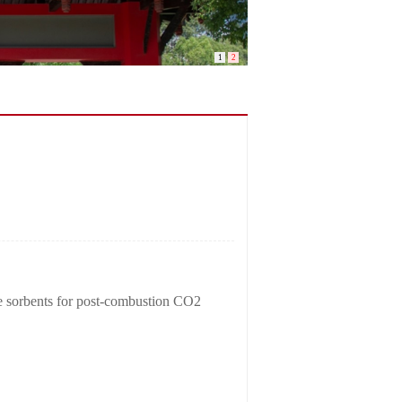
1
2
bents for post-combustion CO2