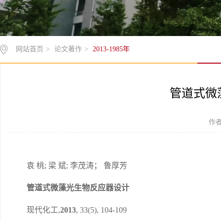
网站首页
>
论文著作
>
2013-1985年
管道式微
作者
袁 桃; 梁 斌; 李茂涛； 鲁厚芳
管道式微藻光生物反应器设计
现代化工
,
2013
, 33(5), 104-109