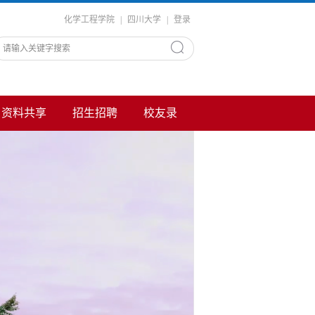
化学工程学院
|
四川大学
|
登录
资料共享
招生招聘
校友录