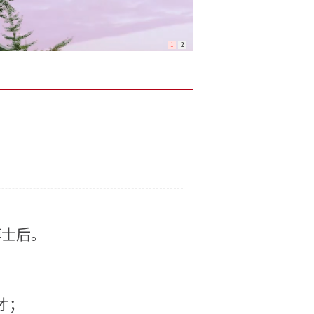
1
2
博士后。
才；