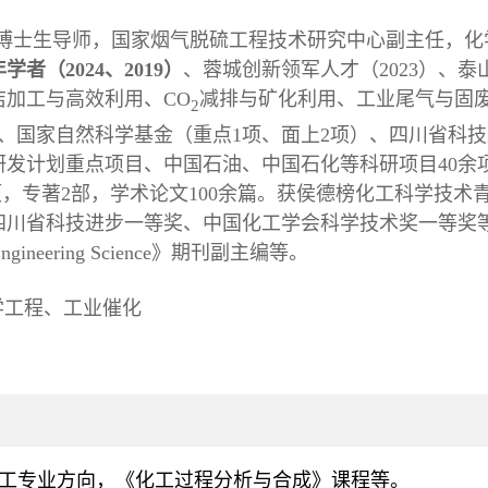
博士生导师，国家烟气脱硫工程技术研究中心副主任，化
年学者（
2024、2019
）
、蓉城创新领军人才
（
2023
）
、泰
洁加工与高效利用、
CO
减排与矿化利用、工业尾气与固
2
、国家自然科学基金（重点
1
项、面上
2
项）、四川省科技
研发计划重点项目、中国石油、中国石化等科研项目
40
余
项，专著
2
部，学术论文
100
余篇。
获侯德榜化工科学技术
四川省科技进步一等奖、中国化工学会科学技术奖一等奖
ngineering Science
》期刊副主编等。
学工程、工业催化
工专业方向，《化工过程分析与合成》课程等。