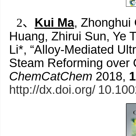
Kui Ma
, Zhonghui 
2
、
Huang, Zhirui Sun, Ye 
Li*, “Alloy-Mediated Ult
Steam Reforming over C
ChemCatChem
2018,
1
http://dx.doi.org/
10.100