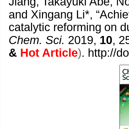
Jiang, Takayuki Abe, No
and Xingang Li*, “Achiev
catalytic reforming
on d
Chem. Sci.
2019,
10
, 
&
Hot Article
)
.
http://