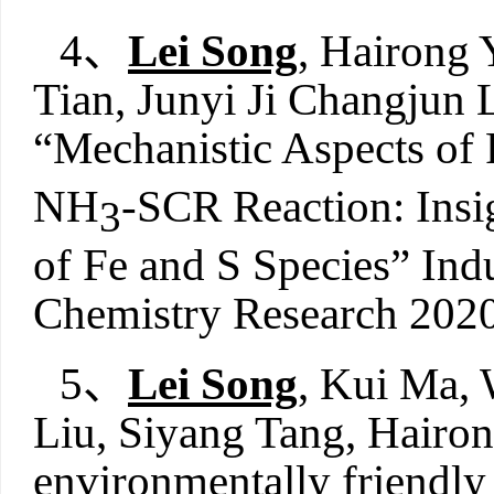
4、
Lei Song
, Hairong 
Tian, Junyi Ji Changjun 
“Mechanistic Aspects of 
NH
-SCR Reaction: Insig
3
of Fe and S Species” Ind
Chemistry Research 2020
5、
Lei Song
, Kui Ma, 
Liu, Siyang Tang, Hairo
environmentally friendl