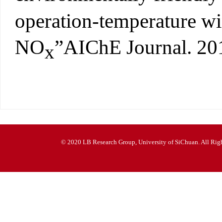
operation-temperature w
NO
”AIChE Journal. 201
x
© 2020 LB Research Group, University of SiChuan. All Righ