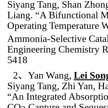
Siyang Tang, Shan Zhong
Liang. “A Bifunctional M
Operating Temperature 
Ammonia-Selective Catal
Engineering Chemistry R
5418
2、Yan Wang,
Lei Son
Siyang Tang, Zhi Yan, Ha
“An Integrated Absorptio
CO
Capture and Sequest