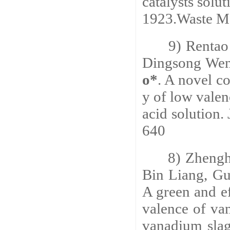
catalysts solu
1923.
Waste M
9) Rentao 
Dingsong Wen
o*
. A novel c
y of low vale
acid solution.
640
8) Zhengha
Bin Liang, G
A green and ef
valence of va
vanadium sla