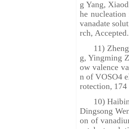
g Yang, Xiao
he nucleation 
vanadate solu
rch,
Accepted.
11) Zhengh
g, Yingming 
ow valence va
n of VOSO4 el
rotection,
174 
10) Haibin
Dingsong Wen
on of vanadi