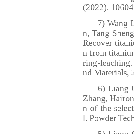
(2022), 10604
7) Wang Lo
n, Tang Sheng
Recover titan
n from titaniu
ring-leaching
nd Materials,
2
6) Liang C
Zhang, Hairon
n of the selec
l.
Powder Tech
5) Liang C