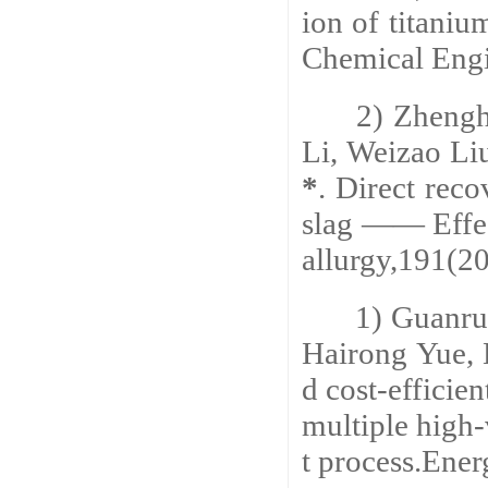
ion of titaniu
Chemical Eng
2) Zhengha
Li, Weizao Li
*
. Direct rec
slag —— Effec
allurgy
,191(20
1) Guanrun
Hairong Yue, 
d cost-efficien
multiple high
t process.
Ener