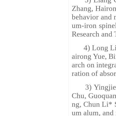
Zhang, Hairon
behavior and 
um-iron spinel
Research and 
4) Long Li
airong Yue, B
arch on integ
ration of abso
3) Yingjie
Chu, Guoqua
ng, Chun Li* 
um alum, and 