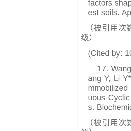
factors shap
est soils. A
（被引用次
级）
(Cited by: 
17.
Wang 
ang Y, Li Y
mmobilized
uous Cyclic
s. Biochemi
（被引用次