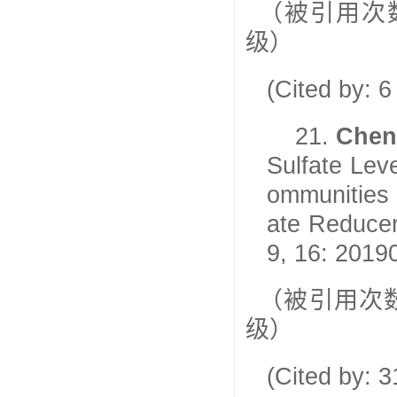
（被引用次
级）
(Cited by: 
21.
Chen
Sulfate Lev
ommunities 
ate Reducer
9, 16: 2019
（被引用次
级）
(Cited by: 