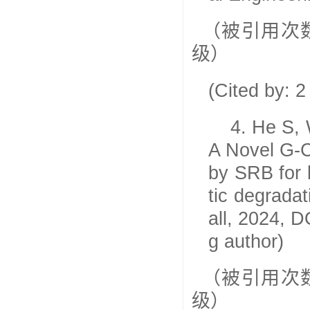
（被引用次
级）
(Cited by: 
4.
He S, 
A Novel G-C
by SRB for b
tic degradat
all, 2024, 
g author)
（被引用次
级）