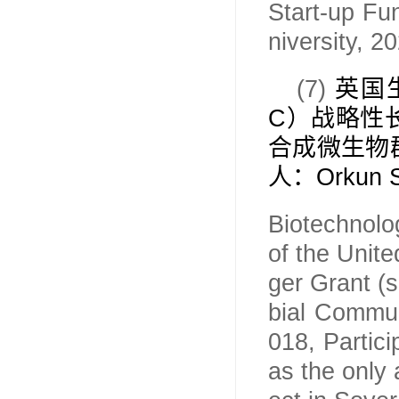
Start-up Fu
niversity, 2
(7)
英国
C
）战略性
合成微生物
人：
Orkun 
Biotechnolo
of the Unit
ger Grant (
bial Commun
018, Partic
as the only 