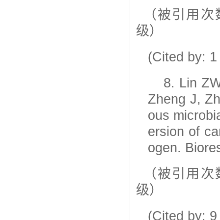
（被引用次
级）
(Cited by: 
8.
Lin ZW
Zheng J, Zh
ous microbi
ersion of c
ogen. Biore
（被引用次
级）
(Cited by: 