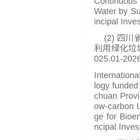
Continuous 
Water by Su
incipal Inve
(2)
四川
利用绿化垃
025.01-202
Internationa
logy funded
chuan Provi
ow-carbon U
ge for Bioe
ncipal Inves