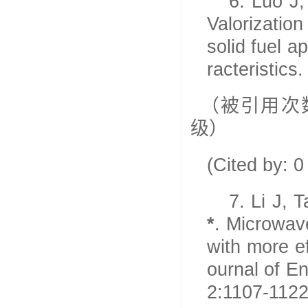
6.
Luo J,
Valorization
solid fuel 
racteristics
（被引用次
级）
(Cited by: 
7.
Li J, 
*
. Microwav
with more ef
ournal of E
2:1107-112