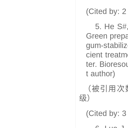
(Cited by: 
5.
He S#
Green prepa
gum-stabiliz
cient treat
ter. Biores
t author)
（被引用次
级）
(Cited by: 