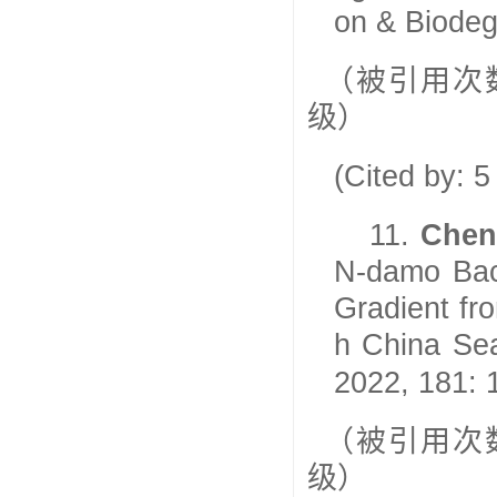
on & Biodeg
（被引用次
级）
(Cited by: 
11.
Chen
N-damo Bact
Gradient fr
h China Se
2022, 181: 
（被引用次
级）