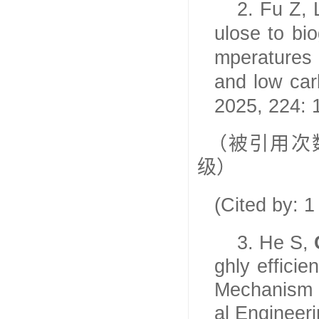
2.
Fu Z, 
ulose to bi
mperatures 
and low car
2025, 224: 
（被引用次
级）
(Cited by: 
3.
He S,
ghly efficie
Mechanism a
al Engineer