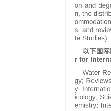
on and degr
n, the distr
ommodations
s, and revi
te Studies)
以下国际
r for Inter
Water Re
gy; Reviews
y; Internati
icology; Sc
emistry; In