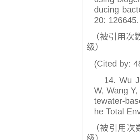
ducing bact
20: 126645.
（被引用次
级）
(Cited by: 
14.
Wu J
W, Wang Y, 
tewater-bas
he Total En
（被引用次
级）