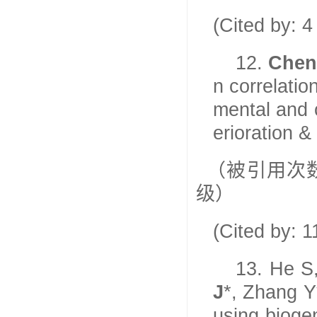
(Cited by: 
12.
Chen
n correlatio
mental and c
erioration 
（被引用次
级）
(Cited by: 
13.
He S,
J
*, Zhang Y
using bioge