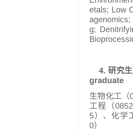
Environment
etals; Low 
agenomics; 
g; Denitrif
Bioprocessin
4.
研究生
graduate
生物化工（
工程（
0852
5
）、化学
0
）