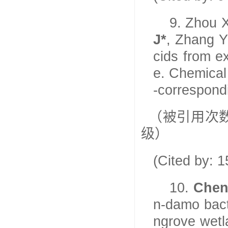
9.
Zhou X
J*
, Zhang Y
cids from e
e. Chemical
-correspond
（被引用次
级）
(Cited by: 
10.
Chen
n-damo bact
ngrove wetl