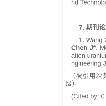
nd Technolo
7.
期刊论
1.
Wang X
Chen J*
. M
ation urani
ngineering 
（被引用次
级）
(Cited by: 