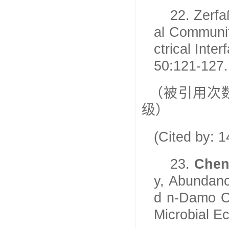
22.
Zerf
al Communit
ctrical Inte
50:121-127.
（被引用次
级）
(Cited by: 
23.
Chen
y, Abundan
d n-Damo C
Microbial E