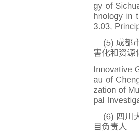
gy of Sichu
hnology in 
3.03, Princi
(5)
成都
害化和资源
Innovative 
au of Cheng
zation of M
pal Investig
(6)
四川
目负责人