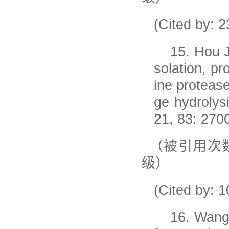
(Cited by: 
15.
Hou J
solation, p
ine protease
ge hydrolys
21, 83: 270
（被引用次
级）
(Cited by: 
16.
Wang 