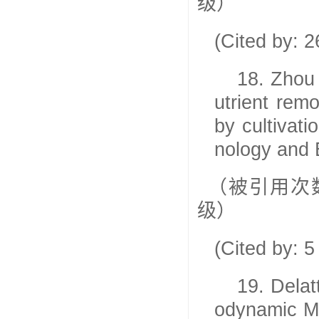
级）
(Cited by: 
18.
Zhou
utrient rem
by cultivati
nology and 
（被引用次
级）
(Cited by: 
19.
Delat
odynamic Mo