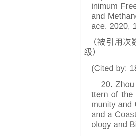
inimum Free
and Methano
ace. 2020, 1
（被引用次
级）
(Cited by: 
20.
Zhou
ttern of th
munity and 
and a Coast
ology and B