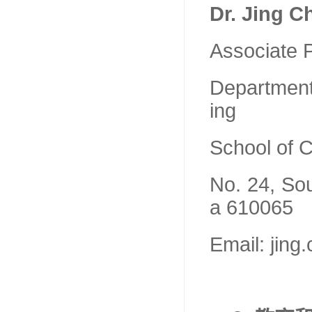
Dr. Jing C
Associate 
Department
ing
School of C
No. 24, So
a 610065
Email: jin