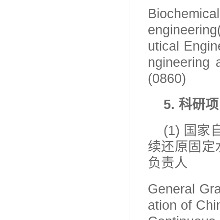
Biochemical
engineering
utical Engi
ngineering 
(0860)
5.
科研项
(1)
国家
续还原固定
负责人
General Gra
ation of Ch