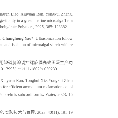
ngren Liao, Xiuyuan Ran, Yongkui Zhang,
gestibility in a green marine microalga
Tetra
bohydrate Polymers
, 2025, 365: 123382
g,
Changhong Yao
*. Ultrasonication follow
n and isolation of microalgal starch with re
1
用缺磷胁迫调控螺旋藻高效固碳生产功
g/10.13995/j.cnki.11-1802/ts.039239
 Xiuyuan Ran, Tonghui Xie, Yongkui Zhan
em for efficient ammonium reclamation coupl
etraselmis subcordiformis
.
Water
, 2023, 15
验
,
实验技术与管理
, 2023, 40(11): 191-19