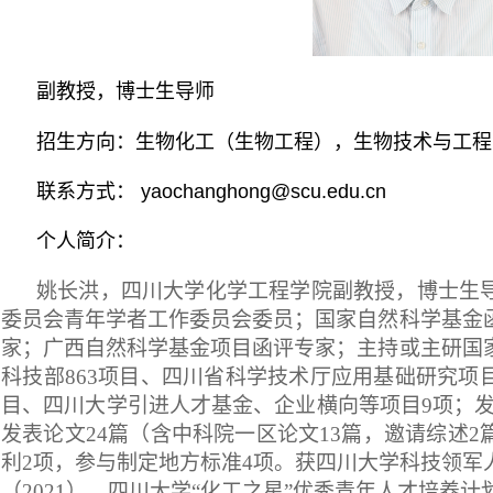
副教授，博士生导师
招生方向：生物化工（生物工程），生物技术与工程
联系方式： yaochanghong@scu.edu.cn
个人简介：
姚长洪，四川大学化学工程学院副教授，博士生
委员会青年学者工作委员会委员；
国家自然科学基金
家；
广西自然科学基金项目函评专家；
主持或主研国
科技部
863
项目、四川省科学技术厅应用基础研究项
目、四川大学引进人才基金、企业横向等项目
9
项；
发表论文
24
篇（含中科院一区论文
13
篇，邀请综述
2
利
2
项，参与制定地方标准
4
项。获四川大学科技领军
（
2021
）、四川大学“化工之星”优秀青年人才培养计