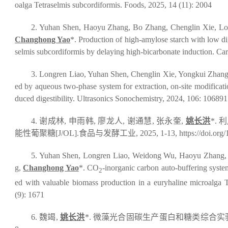
oalga
Tetraselmis subcordiformis
.
Foods
, 2025, 14 (11): 2004
2. Yuhan Shen, Haoyu Zhang, Bo Zhang, Chenglin Xie, Lo
Changhong Yao
*. Production of high-amylose starch with low di
selmis subcordiformis
by delaying high-bicarbonate induction.
Car
3. Longren Liao, Yuhan Shen, Chenglin Xie, Yongkui Zhan
ed by aqueous two-phase system for extraction, on-site modificatio
duced digestibility.
Ultrasonics Sonochemistry
, 2024, 106: 10689
4.
谢成林
,
申雨韩
,
廖龙人
,
谢通慧
,
张永奎
,
姚长洪
*.
利
能性葡聚糖
[J/OL].
食品与发酵工业
, 2025, 1-13, https://doi.or
5. Yuhan Shen, Longren Liao, Weidong Wu, Haoyu Zhang,
g,
Changhong Yao
*. CO
-inorganic carbon auto-buffering syst
2
ed with valuable biomass production in a euryhaline microalga
T
(9): 1671
6.
魏竭
,
姚长洪
*.
微藻光合固碳生产蛋白和糖类综合实