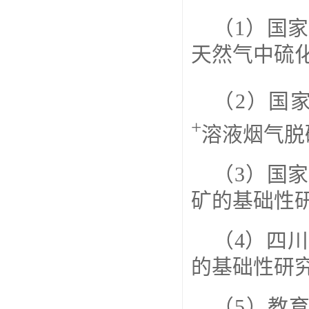
（
1
）国家
天然气中硫
（
2
）国
+
溶液烟气脱
（
3
）国家
矿的基础性
（
4
）四川
的基础性研
（5）教