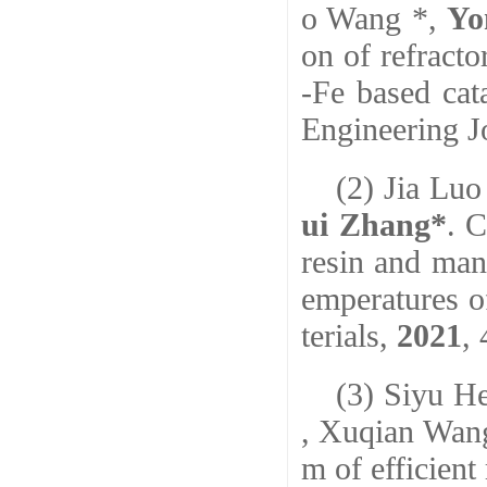
o Wang *,
Yo
on of refract
-Fe based cata
Engineering J
(2) Jia Lu
ui Zhang*
. C
resin and man
emperatures o
terials
,
2021
,
(3)
Siyu He
, Xuqian Wang
m of efficien