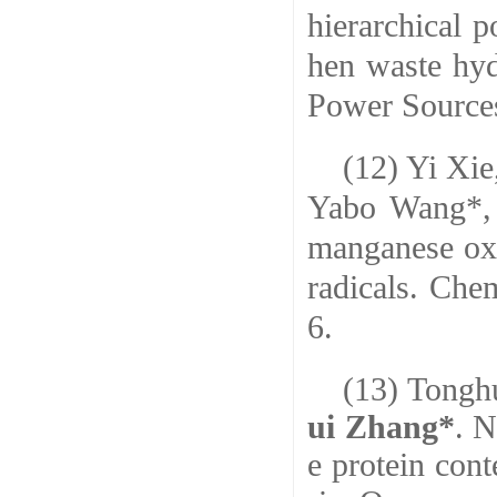
hierarchical 
hen waste hyd
Power Source
(12) Yi Xie
Yabo Wang*
manganese oxi
radicals.
Chem
6.
(13) Tongh
ui Zhang*
. N
e protein cont