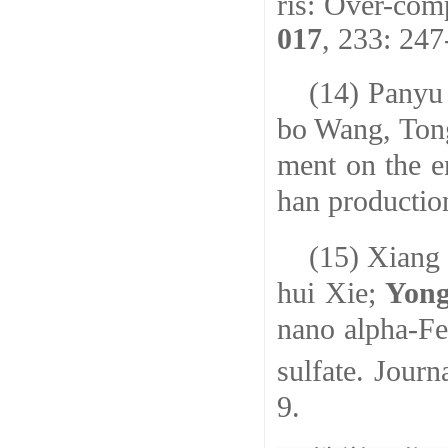
ris: Over-com
017
, 233: 247
(14) Panyu
bo Wang, Ton
ment on the e
han productio
(15) Xiang
hui Xie;
Yong
nano alpha-Fe
sulfate.
Journ
9.