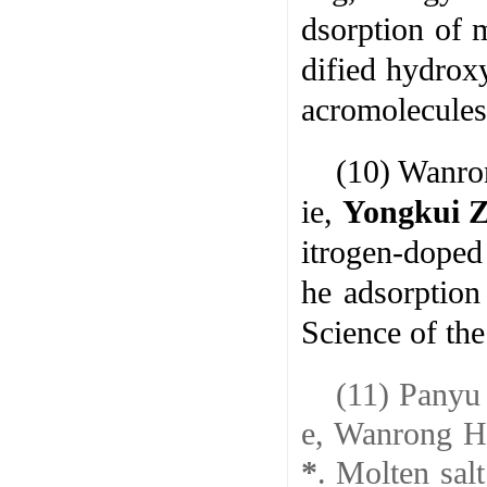
dsorption of 
dified hydrox
acromolecules
(10) Wanro
ie,
Yongkui 
itrogen-doped 
he adsorption 
Science of th
(11) Panyu
e, Wanrong H
*
.
Molten salt