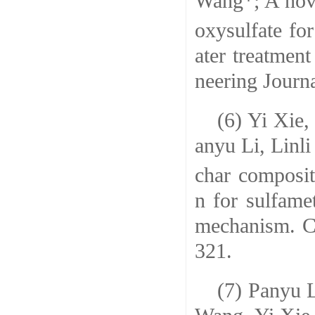
Wang
*
; A no
oxysulfate fo
ater treatment
neering Journ
(6) Yi Xie
anyu Li, Linl
char composit
n for sulfame
mechanism.
C
321.
(7) Panyu 