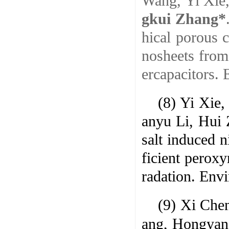
Wang, Yi Xie
gkui Zhang*
hical porous 
nosheets from
ercapacitors.
(8) Yi Xie
anyu Li, Hui
salt induced 
ficient peroxy
radation.
Envi
(9) Xi Che
ang, Hongyang