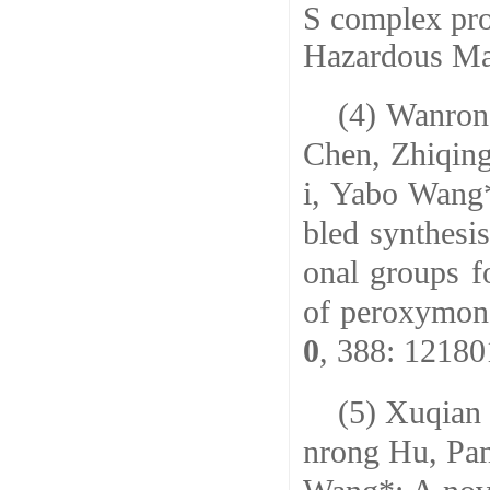
S complex pro
Hazardous Mat
(4) Wanron
Chen, Zhiqin
i, Yabo Wang
bled synthesi
onal groups f
of peroxymon
0
, 388: 12180
(5) Xuqian
nrong Hu, Pa