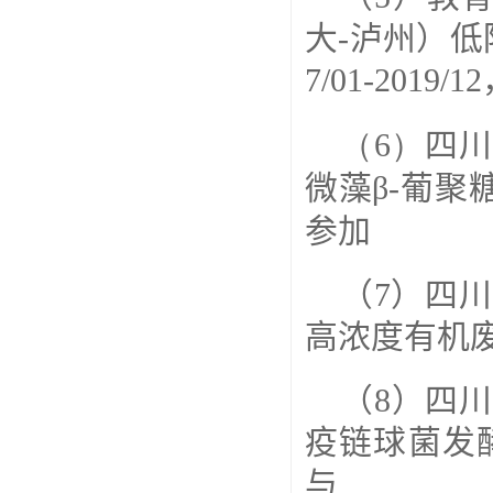
大-泸州）低
7/01-2019/
（6）
四川
微藻
β-
葡聚
参加
（
7
）四川
高浓度有机
（
8
）四川
疫链球菌发
与