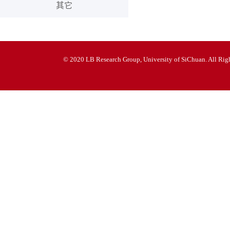
其它
© 2020 LB Research Group, University of SiChuan. All Righ