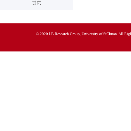
其它
© 2020 LB Research Group, University of SiChuan. All Righ