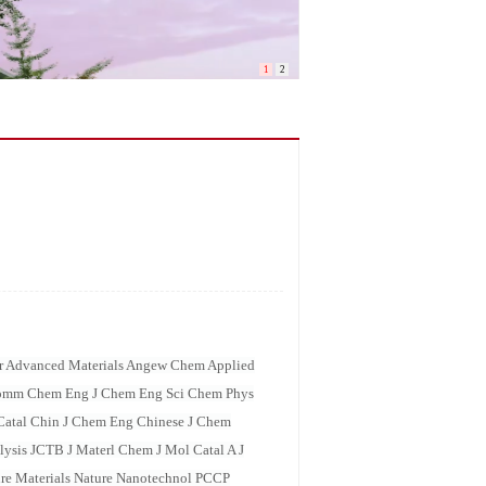
1
2
er Advanced Materials Angew Chem Applied
emComm Chem Eng J Chem Eng Sci Chem Phys
atal Chin J Chem Eng Chinese J Chem
lysis JCTB J Materl Chem J Mol Catal A J
ure Materials Nature Nanotechnol PCCP