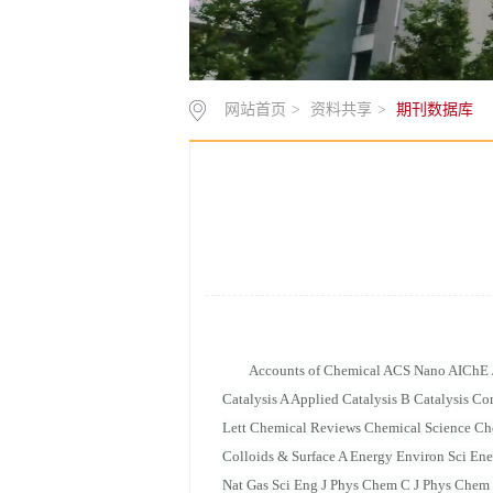
网站首页
>
资料共享
>
期刊数据库
Accounts of Chemical ACS Nano AIChE J
Catalysis A Applied Catalysis B Catalysis
Lett Chemical Reviews Chemical Science 
Colloids & Surface A Energy Environ Sci Ene
Nat Gas Sci Eng J Phys Chem C J Phys Chem