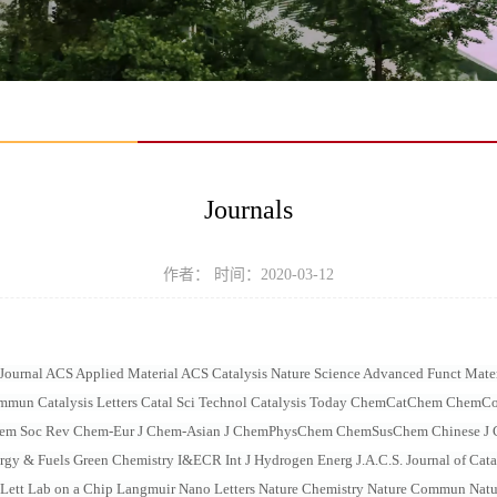
Journals
作者： 时间：2020-03-12
ournal ACS Applied Material ACS Catalysis Nature Science Advanced Funct Mat
 Commun Catalysis Letters Catal Sci Technol Catalysis Today ChemCatChem Ch
Chem Soc Rev Chem-Eur J Chem-Asian J ChemPhysChem ChemSusChem Chinese J C
rgy & Fuels Green Chemistry I&ECR Int J Hydrogen Energ J.A.C.S. Journal of Cata
 Lett Lab on a Chip Langmuir Nano Letters Nature Chemistry Nature Commun Nat