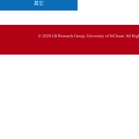
其它
© 2020 LB Research Group, University of SiChuan. All Righ