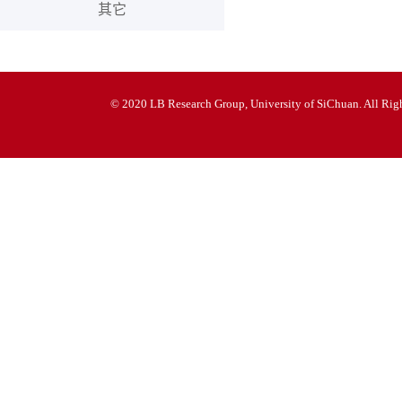
其它
© 2020 LB Research Group, University of SiChuan. All Righ