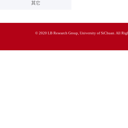
其它
© 2020 LB Research Group, University of SiChuan. All Righ