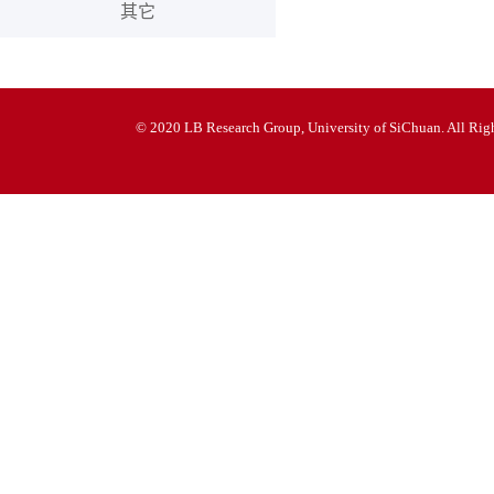
其它
© 2020 LB Research Group, University of SiChuan. All Righ