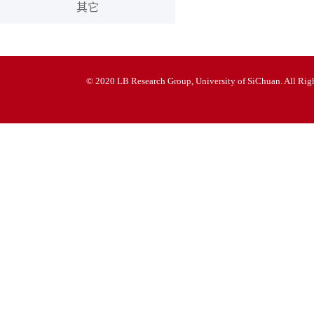
其它
© 2020 LB Research Group, University of SiChuan. All Righ