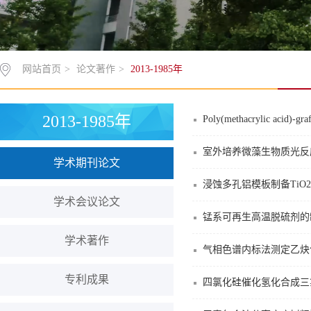
网站首页
>
论文著作
>
2013-1985年
2013-1985年
Poly(methacrylic acid)-graf
室外培养微藻生物质光反
学术期刊论文
浸蚀多孔铝模板制备TiO
学术会议论文
锰系可再生高温脱硫剂的
学术著作
气相色谱内标法测定乙炔
专利成果
四氯化硅催化氢化合成三