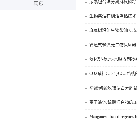
尿素包合法分离麻疯树籽
其它
生物柴油在稠油降粘技术
麻疯树籽油生物柴油-0
管道式微藻光生物反应器
溴化锂-氨水-水吸收制
CO2减排CCS与CCU路
磷酸/硫酸氢铵混合分解
离子液体/硫酸混合物的Ha
Manganese-based regenerabl